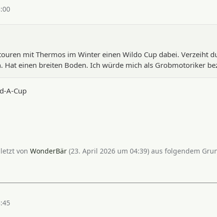
3:00
touren mit Thermos im Winter einen Wildo Cup dabei. Verzeiht du
Hat einen breiten Boden. Ich würde mich als Grobmotoriker b
ld-A-Cup
uletzt von
WonderBär
(
23. April 2026 um 04:39
) aus folgendem Grun
3:45