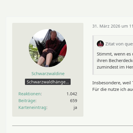
31. März 2026 um 1
Zitat von que
Stimmt, wenn es u
ihren Becherdeck
zumindest im Her
Schwarzwaldine
Schwarzwaldhängerin
Insbesondere, weil
Für die nutze ich a
Reaktionen
1.042
Beiträge
659
Karteneintrag
ja