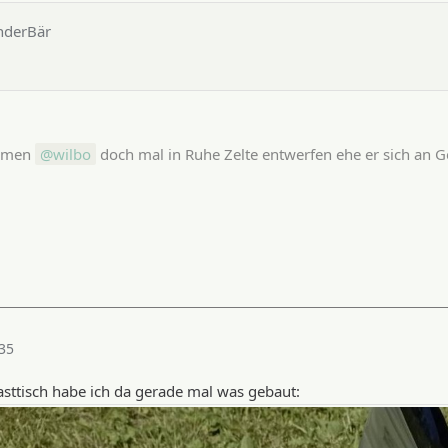
nderBär
armen
wilbo
doch mal in Ruhe Zelte entwerfen ehe er sich an 
35
ttisch habe ich da gerade mal was gebaut: