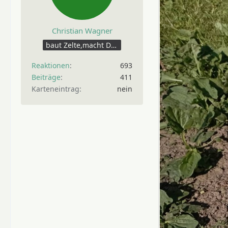
Christian Wagner
baut Zelte,macht Dayhikes
Reaktionen
693
Beiträge
411
Karteneintrag
nein