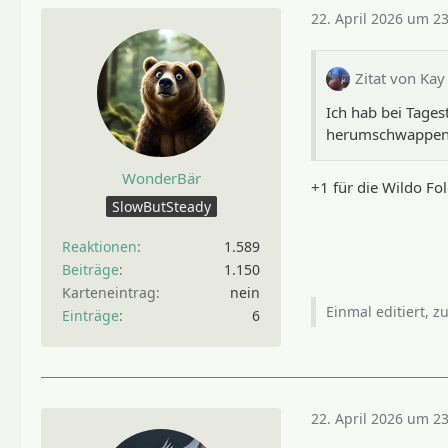
22. April 2026 um 2
Zitat von Kay
Ich hab bei Tages
herumschwappen. 
WonderBär
+1 für die Wildo Fo
SlowButSteady
Reaktionen
1.589
Beiträge
1.150
Karteneintrag
nein
Einmal editiert, z
Einträge
6
22. April 2026 um 2