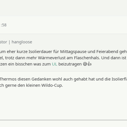
1:58
stor | hangloose
m eher kurze Isolierdauer für Mittagspause und Feierabend geht,
el, trotz dann mehr Wärmeverlust am Flaschenhals. Und dann ist 
zen ein bisschen was zum
UL
beizutragen 😅👍
 Thermos diesen Gedanken wohl auch gehabt hat und die Isolierf
uch gerne den kleinen Wildo-Cup.