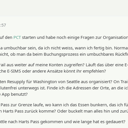
1:57
auf den
PCT
starten und habe noch einige Fragen zur Organisation. 
a umbuchbar sein, da ich nicht weiss, wann ich fertig bin. Nor
r nicht, ob man da beim Buchungsprozess ein umbuchbares Rückf
ail aus weiter auf meine Konten zugreifen? Läuft das über eine E
he E-SIMS oder andere Ansätze könnt ihr empfehlen?
en Resupply für Washington von Seattle aus organisiert? On Trail
utenfrei unterwegs ist. Finde ich die Adressen der Orte, an die 
e App benutzt?
Pass zur Grenze laufe, wo kann ich das Essen bunkern, das ich 
h Harts Pass zurück komme? Oder buckelt man alles hin und zur
attle nach Harts Pass gekommen und wie lange hat es gedauert?