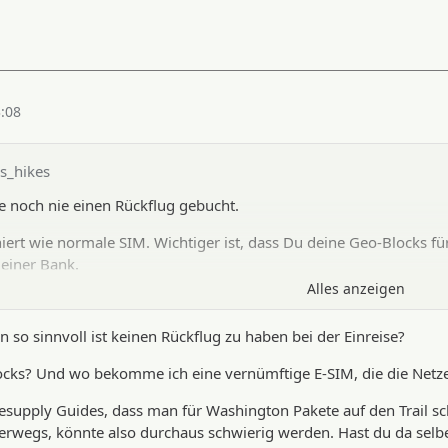
3:08
s_hikes
be noch nie einen Rückflug gebucht.
niert wie normale SIM. Wichtiger ist, dass Du deine Geo-Blocks fü
einer Bank.
Alles anzeigen
glutenfreie Einwohnende der USA. Resupply ist problemlos möglich
lpolitik nicht zusammenbrechen. Resupply per Post in Washingto
so sinnvoll ist keinen Rückflug zu haben bei der Einreise?
rt Essen da, Du kannst jedoch bei der Rangerstation auf dem Hart
ocks? Und wo bekomme ich eine vernümftige E-SIM, die die Net
ts durchdachten Personalpolitik gefeuert wurden.
n Resupply Guides, dass man für Washington Pakete auf den Trail 
nach Wenatchee. Dann per Anhalter.
terwegs, könnte also durchaus schwierig werden. Hast du da sel