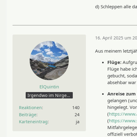
Ehrlich gesagt, g
d) Schleppen alle d
16. April 2025 um 2
Aus meinem letztjä
Flüge:
Aufgru
Flüge habe ic
gebucht, sodas
absehbar war
ElQuintin
Anreise zum
Irgendwo im Nirgendwo.
gelangen (und
hingelegt. Vo
Reaktionen
140
(
https://www
Beiträge
24
(
https://www.s
Karteneintrag
ja
Mitfahrgelege
offiziell ver