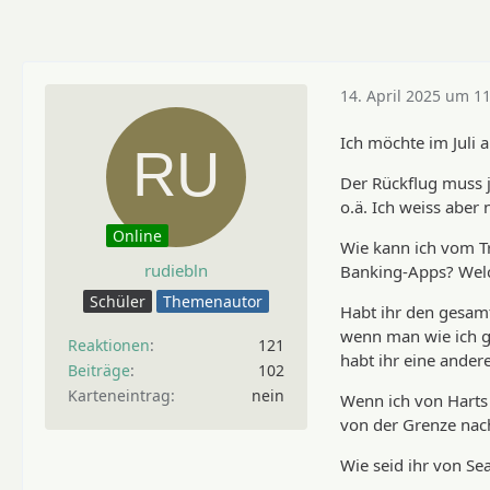
14. April 2025 um 1
Ich möchte im Juli 
Der Rückflug muss j
o.ä. Ich weiss abe
Online
Wie kann ich vom Tr
rudiebln
Banking-Apps? Welc
Schüler
Themenautor
Habt ihr den gesamt
wenn man wie ich gl
Reaktionen
121
habt ihr eine ander
Beiträge
102
Karteneintrag
nein
Wenn ich von Harts 
von der Grenze nac
Wie seid ihr von Se