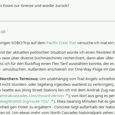
ibt es auch den
Hexatrek
....
as Essen zur Grenze und wieder zurück?
0:08
hrigen SOBO-Trip auf dem
Pacific Crest Trail
versuche ich mal ein 
nd der aktuellen politischen Situation würde ich einen flexiblen 
h zwar über diverse Suchmaschinen recherchiert, dann aber über 
s ich für den Rückflug einen Flex Tarif auswählen konnte, der es
 - umzubuchen. Außerdem erschienen mir One-Way-Flüge im Gesa
 Northern Terminus:
Um unabhängig von Trail Angels schnellstm
 nicht stunden- oder tagelang irgendwo wartend zu verbringen), 
n Seattle aus (King Street Station) bin ich mit dem Amtrak Zug 
.amtrakcascades.com/mount-vernon
), von dort aus ging es pe
kagittransit.org/route-70x/
). Etwa zwanzig Minuten hat es ge
nheit gen Osten zu ergattern - Concrete liegt außerhalb der Nati
boten ist. Um etwas mehr vom North Cascades Nationalpark sehen 