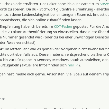
 Schokolade ernähren. Das Paket habe ich aus Seattle zum
Steve
rth zu sparen. Da du - Stichwort glutenfreie Ernährung - allerdi
e hoch deine Leidensfähigkeit bei eintönigem Essen ist, findest d
readsheets, die sich online zuhauf finden lassen.
Empfehlung habe ich bereits im
CDT-Faden
gepostet. Für die Am
 die 2-Faktor-Authentifizierung so einzustellen, dass diese über 
e Nummer gesendet wird (oder du bei eher unwichtigen Diensten 
er Reise verzichtest).
er:
Im letzten Jahr war es gemäß der Vorgaben nicht zwangsläufig
ichte dort ebenfalls aus. Diesen habe ich entsprechend bis Sierra
0 bis zur Rückgabe in Kennedy Meadows South auszuleihen, den
aufzugabeln (aktuellere Infos finden sich
hier
).
agen hast, melde dich gerne. Ansonsten: Viel Spaß auf deinem Trip
0:36