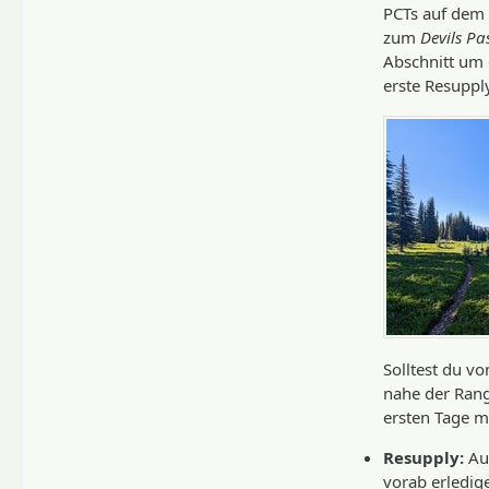
PCTs auf dem
zum
Devils Pa
Abschnitt um 
erste Resupply
Solltest du vo
nahe der Rang
ersten Tage m
Resupply:
Au
vorab erledig