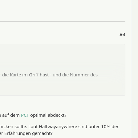
#4
r die Karte im Griff hast - und die Nummer des
, sofern die Lieferketten wegen der äusserst
n ist eine Zumutung.
spass Essen hinterlegen. Falls dort nicht schon alle
ze auf dem
PCT
optimal abdeckt?
schicken sollte. Laut Halfwayanywhere sind unter 10% der
ber Erfahrungen gemacht?