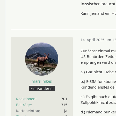
Inzwischen braucht
Kann jemand ein Hos
14. April 2025 um 1
Zunächst einmal mus
US-Behörden Zeitung
empfangen wird und
a.) Gar nicht. Habe
mars_hikes
b.) E-SIM funktioni
Kundendienstes dei
kein/anderer
c.) Es gibt auch gl
Reaktionen
701
Zollpolitik nicht 
Beiträge
315
Karteneintrag
ja
d.) Niemand bunkert