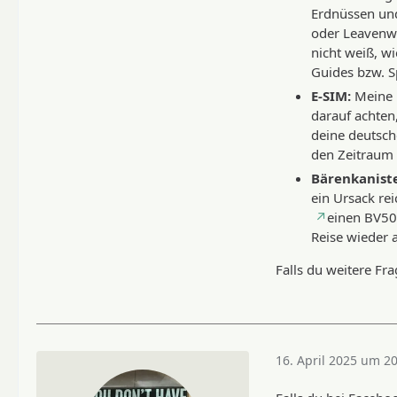
Erdnüssen und
oder Leavenwo
nicht weiß, wi
Guides bzw. Sp
E-SIM:
Meine 
darauf achten,
deine deutsch
den Zeitraum d
Bärenkanist
ein Ursack re
einen BV50
Reise wieder 
Falls du weitere Fr
16. April 2025 um 2