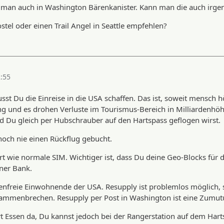
 man auch in Washington Bärenkanister. Kann man die auch irg
tel oder einen Trail Angel in Seattle empfehlen?
2:55
st Du die Einreise in die USA schaffen. Das ist, soweit mensch hö
 und es drohen Verluste im Tourismus-Bereich in Milliardenhöhe
 Du gleich per Hubschrauber auf den Hartspass geflogen wirst.
 noch nie einen Rückflug gebucht.
ert wie normale SIM. Wichtiger ist, dass Du deine Geo-Blocks für 
ner Bank.
utenfreie Einwohnende der USA. Resupply ist problemlos möglich,
zusammenbrechen. Resupply per Post in Washington ist eine Zumut
 Essen da, Du kannst jedoch bei der Rangerstation auf dem Hartsp