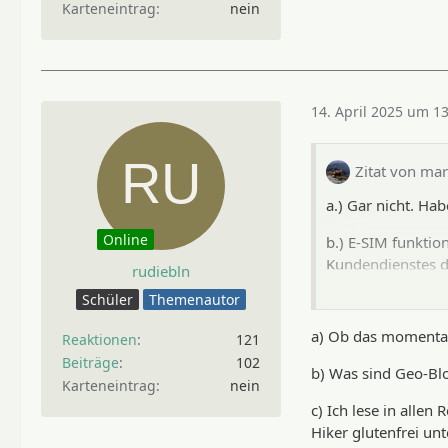
Karteneintrag
nein
14. April 2025 um 1
Zitat von mar
a.) Gar nicht. Ha
Online
b.) E-SIM funktio
Kundendienstes d
rudiebln
Schüler
Themenautor
c.) Es gibt auch 
durchdachten Zol
a) Ob das momentan 
Reaktionen
121
d.) Niemand bunke
Beiträge
102
b) Was sind Geo-Bl
wegen der äusser
Karteneintrag
nein
c) Ich lese in alle
e.) Mit dem Zug 
Hiker glutenfrei un