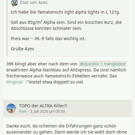
39€ klingt aber eher nach dem von
questor |
Zitat von Azes
hangloose
erwähnten Alpha-Nachbau auf
Ich habe die Yamatomichi light alpha tights in L 121g.
AliExpress. Da sind nämlich frecherweise auch
Yamatomichi-Etiketten vernäht. Das
Original
Soll aus 85g/m² Alpha sein. Sind ein bisschen kurz, die
kostet etwa doppelt so viel.
Abschlüsse könnten schmaler sein.
Preis war ~ 39.-€ falls das wichtig ist.
Das kann durchaus sein. Sind trotzdem warm und
wiegen wenig.
Grüße Azes
39€ klingt aber eher nach dem von
questor | hangloose
erwähnten Alpha-Nachbau auf AliExpress. Da sind nämlich
frecherweise auch Yamatomichi-Etiketten vernäht. Das
Original
kostet etwa doppelt so viel.
TOPO der ALTRA Killer?!
York
3. Juli 2026 um 09:30
Danke euch, da scheinen die Erfahrungen ganz schön
auseinander zu gehen. Dann werde ich sie wohl doch ohne