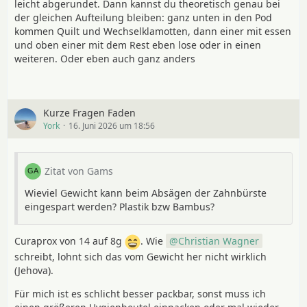
leicht abgerundet. Dann kannst du theoretisch genau bei
Darauf kommen dann Die
Luma
, Fressbeutel, das
Zelt
der gleichen Aufteilung bleiben: ganz unten in den Pod
oder
Tarp
(so es denn trocken ist, am Morgen), und
kommen Quilt und Wechselklamotten, dann einer mit essen
sonstige kleinteile… Entschuldigung, falls ich etwas
und oben einer mit dem Rest eben lose oder in einen
großes vergessen habe…
weiteren. Oder eben auch ganz anders
Es ist schon ein bisschen wie Tetris spielen.
Wenn ich jetzt aber alles in 2-3 einzelne Beutel packe,
dann habe ich doch überall Zwischenräume?!?!
Kurze Fragen Faden
York
16. Juni 2026 um 18:56
Zitat von Gams
Wieviel Gewicht kann beim Absägen der Zahnbürste
eingespart werden? Plastik bzw Bambus?
Curaprox von 14 auf 8g
. Wie
Christian Wagner
schreibt, lohnt sich das vom Gewicht her nicht wirklich
(Jehova).
Für mich ist es schlicht besser packbar, sonst muss ich