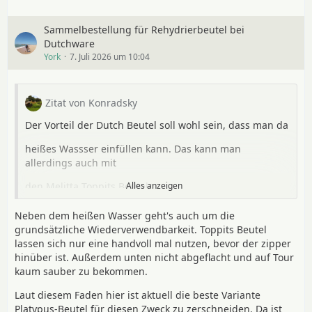
Sammelbestellung für Rehydrierbeutel bei
Dutchware
York
7. Juli 2026 um 10:04
Zitat von Konradsky
Der Vorteil der Dutch Beutel soll wohl sein, dass man da
heißes Wassser einfüllen kann. Das kann man
allerdings auch mit
den Melitta Toppits Beuteln.
Alles anzeigen
Warum also dann in einem Schurkenstaat kaufen?
Neben dem heißen Wasser geht's auch um die
grundsätzliche Wiederverwendbarkeit. Toppits Beutel
lassen sich nur eine handvoll mal nutzen, bevor der zipper
hinüber ist. Außerdem unten nicht abgeflacht und auf Tour
Gruß Konrad
kaum sauber zu bekommen.
Laut diesem Faden hier ist aktuell die beste Variante
Platypus-Beutel für diesen Zweck zu zerschneiden. Da ist