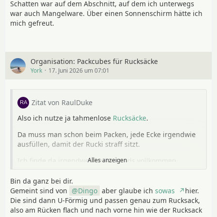
Schatten war auf dem Abschnitt, auf dem ich unterwegs
war auch Mangelware. Über einen Sonnenschirm hätte ich
mich gefreut.
Organisation: Packcubes für Rucksäcke
York
17. Juni 2026 um 07:01
Zitat von RaulDuke
Also ich nutze ja tahmenlose
Rucksäcke
.
Da muss man schon beim Packen, jede Ecke irgendwie
ausfüllen, damit der Rucki straff sitzt.
Ich finde da irgendwelche Packpods vollkommen
Alles anzeigen
hinderlich.
Bin da ganz bei dir.
Unten in den Rucksack kommt der Quilt und eine/die
Gemeint sind von
Dingo
aber glaube ich
sowas
hier.
Garnitur Wechselklamotten, verpackt in den Exped
Die sind dann U-Förmig und passen genau zum Rucksack,
Snozzlebag.
also am Rücken flach und nach vorne hin wie der Rucksack