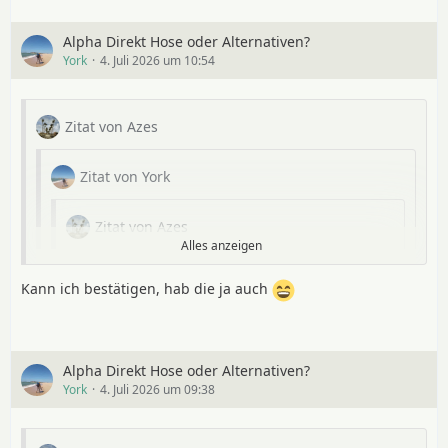
Alpha Direkt Hose oder Alternativen?
York
4. Juli 2026 um 10:54
Zitat von Azes
Zitat von York
Zitat von Azes
Alles anzeigen
Ich habe die Yamatomichi light alpha tights in L
121g.
Kann ich bestätigen, hab die ja auch
Soll aus 85g/m² Alpha sein. Sind ein bisschen
kurz, die Abschlüsse könnten schmaler sein.
Preis war ~ 39.-€ falls das wichtig ist.
Alpha Direkt Hose oder Alternativen?
York
4. Juli 2026 um 09:38
Grüße Azes