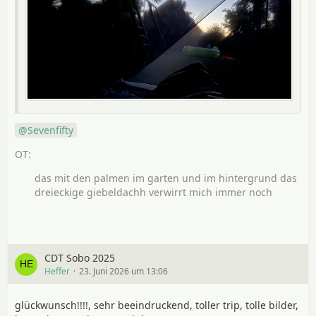
Sevenfifty
das mit den palmen im garten und im hintergrund das
dreieckige giebeldachh verwirrt mich immer noch
CDT Sobo 2025
Heffer
23. Juni 2026 um 13:06
glückwunsch!!!!, sehr beeindruckend, toller trip, tolle bilder,