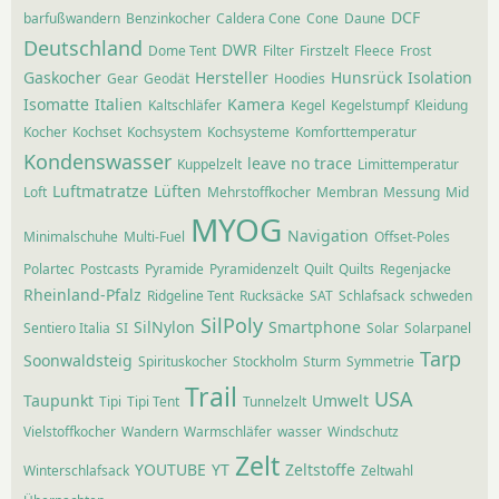
DCF
barfußwandern
Benzinkocher
Caldera Cone
Cone
Daune
Deutschland
DWR
Dome Tent
Filter
Firstzelt
Fleece
Frost
Gaskocher
Hersteller
Hunsrück
Isolation
Gear
Geodät
Hoodies
Isomatte
Italien
Kamera
Kaltschläfer
Kegel
Kegelstumpf
Kleidung
Kocher
Kochset
Kochsystem
Kochsysteme
Komforttemperatur
Kondenswasser
leave no trace
Kuppelzelt
Limittemperatur
Luftmatratze
Lüften
Loft
Mehrstoffkocher
Membran
Messung
Mid
MYOG
Navigation
Minimalschuhe
Multi-Fuel
Offset-Poles
Polartec
Postcasts
Pyramide
Pyramidenzelt
Quilt
Quilts
Regenjacke
Rheinland-Pfalz
Ridgeline Tent
Rucksäcke
SAT
Schlafsack
schweden
SilPoly
SilNylon
Smartphone
Sentiero Italia
SI
Solar
Solarpanel
Tarp
Soonwaldsteig
Spirituskocher
Stockholm
Sturm
Symmetrie
Trail
USA
Taupunkt
Umwelt
Tipi
Tipi Tent
Tunnelzelt
Vielstoffkocher
Wandern
Warmschläfer
wasser
Windschutz
Zelt
YOUTUBE
YT
Zeltstoffe
Winterschlafsack
Zeltwahl